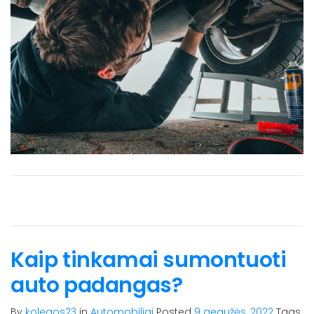
Kaip tinkamai sumontuoti
auto padangas?
By
kolegos23
in
Automobiliai
Posted
9 gegužės, 2022
Tags