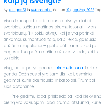
kaip jų išvengti?
By
kolegos23
in
Automobiliai
Posted
19 gegužės, 2022
Tags
Visos transporto priemonės dalys yra labai
svarbios, tačiau mašinos akumuliatoriai – vieni
svarbiausių. Tik tokiu atveju, kai jie yra parinkti
tinkamai, sumontuoti taip, kaip reikia, galiausiai
prižiūrimi reguliariai – galite būti ramus, kad jie
neges ir tuo pačiu mašina užsives visada, kai tik
to reikia.
Visgi, net ir patys geriausi
akumuliatoriai
kartais
genda. Dažniausiai yra tam tikri keli, esminiai
gedimai, kurie dažniausiai ir kartojasi. Trumpai
juos aptarsime.
1. Prie gedimų labai prisideda tai, kad kiekvieną
dieną yra važiuojami labai trumpi atstumai, kurie