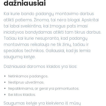
dažniausiai
Kai kurie bando padangų montavimo darbus
atlikti patiems. Žinoma, tai nėra blogai. Apskritai
tai labai sveikintina, kai žmogus pats imasi
iniciatyvos bandydamas atlikti tam tikrus darbus.
Tačiau kai kurie nesupranta, kad padangų
montavimas reikalauja ne tik žinių, tačiau ir
specialios technikos. Galiausiai, kad jis lemia
saugumą kelyje.
Dažniausiai daromos klaidos yra šios:
Netinkamos padangos.
Nestiprus užveržimas.
Nepatikrinama, ar gerai yra primontuotos.
Bei kitos klaidos.
Saugumas kelyje yra kiekvieno iš mūsų