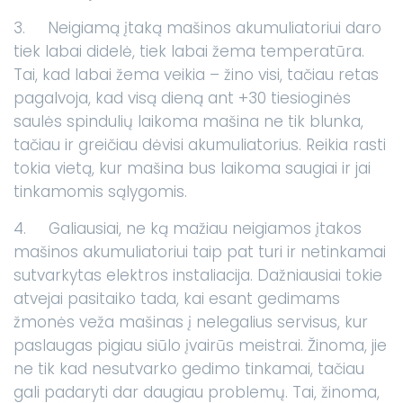
3. Neigiamą įtaką mašinos akumuliatoriui daro
tiek labai didelė, tiek labai žema temperatūra.
Tai, kad labai žema veikia – žino visi, tačiau retas
pagalvoja, kad visą dieną ant +30 tiesioginės
saulės spindulių laikoma mašina ne tik blunka,
tačiau ir greičiau dėvisi akumuliatorius. Reikia rasti
tokia vietą, kur mašina bus laikoma saugiai ir jai
tinkamomis sąlygomis.
4. Galiausiai, ne ką mažiau neigiamos įtakos
mašinos akumuliatoriui taip pat turi ir netinkamai
sutvarkytas elektros instaliacija. Dažniausiai tokie
atvejai pasitaiko tada, kai esant gedimams
žmonės veža mašinas į nelegalius servisus, kur
paslaugas pigiau siūlo įvairūs meistrai. Žinoma, jie
ne tik kad nesutvarko gedimo tinkamai, tačiau
gali padaryti dar daugiau problemų. Tai, žinoma,