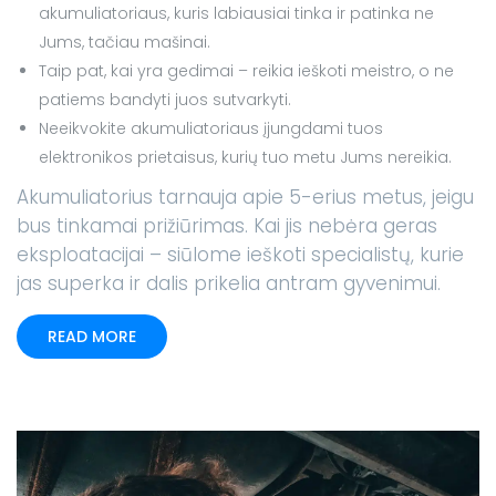
akumuliatoriaus, kuris labiausiai tinka ir patinka ne
Jums, tačiau mašinai.
Taip pat, kai yra gedimai – reikia ieškoti meistro, o ne
patiems bandyti juos sutvarkyti.
Neeikvokite akumuliatoriaus įjungdami tuos
elektronikos prietaisus, kurių tuo metu Jums nereikia.
Akumuliatorius tarnauja apie 5-erius metus, jeigu
bus tinkamai prižiūrimas. Kai jis nebėra geras
eksploatacijai – siūlome ieškoti specialistų, kurie
jas superka ir dalis prikelia antram gyvenimui.
READ MORE