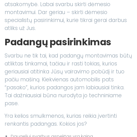
atsakomybė. Labai svarbu skirti dėmesio
montavimui. Dar geriau – skirti dėmesio
specialistų pasirinkimui, kurie tikrai gerai darbus
atliks už Jus.
Padangų pasirinkimas
Svarbu ne tik tai, kad padangų montavimas būtų
atliktas tinkamai, tačiau ir rasti tokias, kurios
geriausiai atitinka Jūsų vairavimo pobūdį ir tuo
pačiu mašiną. Kiekvienas automobilis pats
“pasako”, kurios padangos jam labiausiai tinka.
Tai dažniausiai būna nurodyta jo techniniame
pase.
Yra kelios smulkmenos, kurias reikia įvertinti
renkantis padangas. Kokios jos?
Daugeliui svarbus aspektas yra kaina.