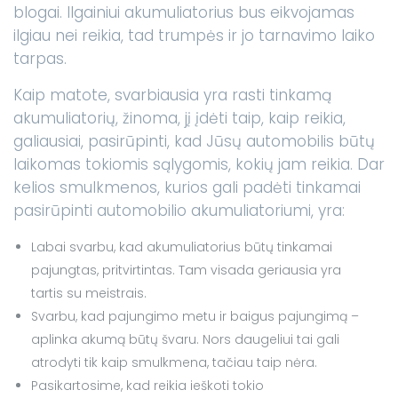
blogai. Ilgainiui akumuliatorius bus eikvojamas
ilgiau nei reikia, tad trumpės ir jo tarnavimo laiko
tarpas.
Kaip matote, svarbiausia yra rasti tinkamą
akumuliatorių, žinoma, jį įdėti taip, kaip reikia,
galiausiai, pasirūpinti, kad Jūsų automobilis būtų
laikomas tokiomis sąlygomis, kokių jam reikia. Dar
kelios smulkmenos, kurios gali padėti tinkamai
pasirūpinti automobilio akumuliatoriumi, yra:
Labai svarbu, kad akumuliatorius būtų tinkamai
pajungtas, pritvirtintas. Tam visada geriausia yra
tartis su meistrais.
Svarbu, kad pajungimo metu ir baigus pajungimą –
aplinka akumą būtų švaru. Nors daugeliui tai gali
atrodyti tik kaip smulkmena, tačiau taip nėra.
Pasikartosime, kad reikia ieškoti tokio