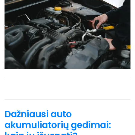
Dažniausi auto
akumuliatorių gedimai: