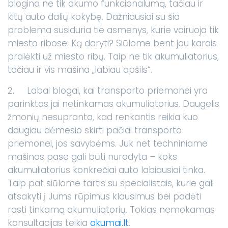
blogina ne tik akumo funkcionalumą, tačiau ir
kitų auto dalių kokybę. Dažniausiai su šia
problema susiduria tie asmenys, kurie vairuoja tik
miesto ribose. Ką daryti? Siūlome bent jau karais
pralėkti už miesto ribų. Taip ne tik akumuliatorius,
tačiau ir vis mašina „labiau apšils“.
2. Labai blogai, kai transporto priemonei yra
parinktas jai netinkamas akumuliatorius. Daugelis
žmonių nesupranta, kad renkantis reikia kuo
daugiau dėmesio skirti pačiai transporto
priemonei, jos savybėms. Juk net techniniame
mašinos pase gali būti nurodyta – koks
akumuliatorius konkrečiai auto labiausiai tinka.
Taip pat siūlome tartis su specialistais, kurie gali
atsakyti į Jums rūpimus klausimus bei padėti
rasti tinkamą akumuliatorių. Tokias nemokamas
konsultacijas teikia
akumai.lt
.