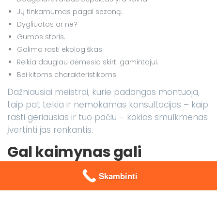
Jų tinkamumas pagal sezoną.
Dygliuotos ar ne?
Gumos storis.
Galima rasti ekologiškas.
Reikia daugiau dėmesio skirti gamintojui.
Bei kitoms charakteristikoms.
Dažniausiai meistrai, kurie padangas montuoja,
taip pat teikia ir nemokamas konsultacijas – kaip
rasti geriausias ir tuo pačiu – kokias smulkmenas
įvertinti jas renkantis.
Gal kaimynas gali
sumontuoti padangas?
Skambinti
Kai kurie nebando patys montuoti, tačiau ieško
žmonių, kurie gali montavimo darbus atlikti
pigiau. Tai gali būti kaimynas, kuris nelegaliai